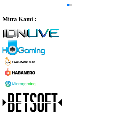
Mitra Kami :