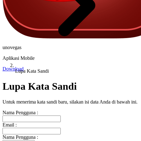
unovegas
Aplikasi Mobile
Download
Lupa Kata Sandi
Lupa Kata Sandi
Untuk menerima kata sandi baru, silakan isi data Anda di bawah ini.
Nama Pengguna
:
Email
:
Nama Pengguna
: