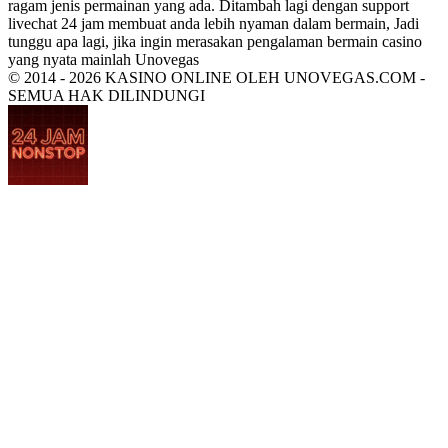
ragam jenis permainan yang ada. Ditambah lagi dengan support
livechat 24 jam membuat anda lebih nyaman dalam bermain, Jadi
tunggu apa lagi, jika ingin merasakan pengalaman bermain casino
yang nyata mainlah Unovegas
© 2014 - 2026 KASINO ONLINE OLEH UNOVEGAS.COM -
SEMUA HAK DILINDUNGI