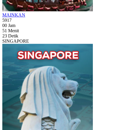
MAINKAN
5917
00
Jam
51
Menit
21
Detik
SINGAPORE