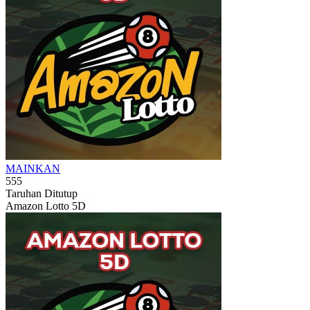
MAINKAN
555
Taruhan Ditutup
Amazon Lotto 5D