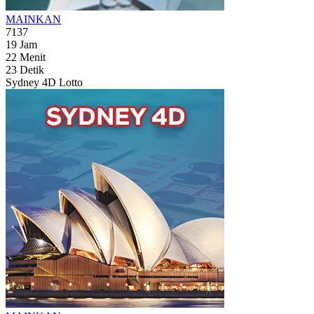
MAINKAN
7137
19
Jam
22
Menit
21
Detik
Sydney 4D Lotto