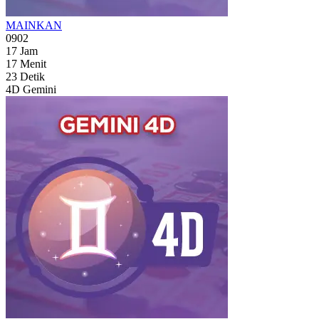
MAINKAN
0902
17
Jam
17
Menit
21
Detik
4D Gemini