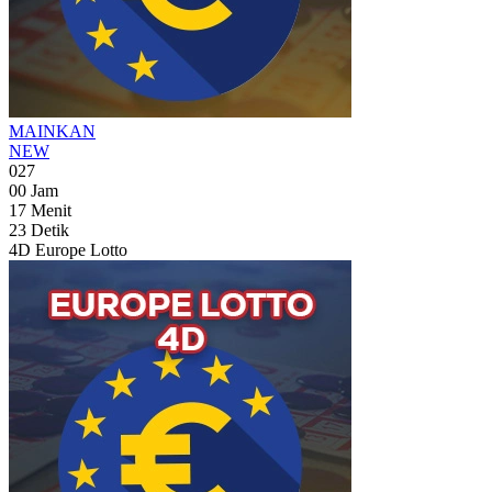
MAINKAN
NEW
027
00
Jam
17
Menit
21
Detik
4D Europe Lotto