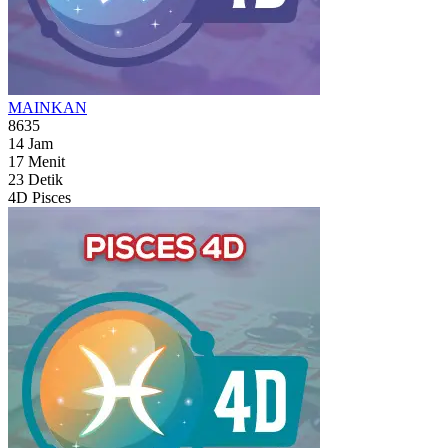
MAINKAN
8635
14
Jam
17
Menit
21
Detik
4D Pisces