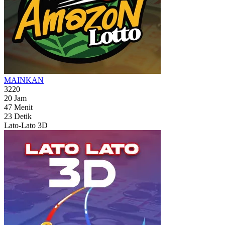
MAINKAN
3220
20
Jam
47
Menit
21
Detik
Lato-Lato 3D