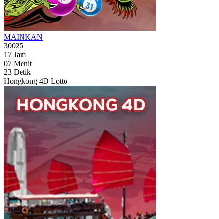
MAINKAN
30025
17
Jam
07
Menit
21
Detik
Hongkong 4D Lotto