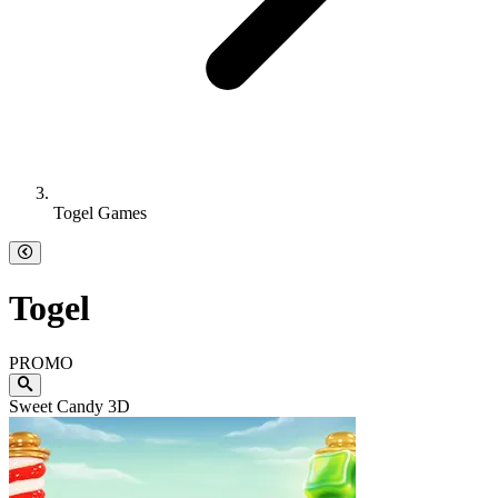
Togel Games
Togel
PROMO
Sweet Candy 3D