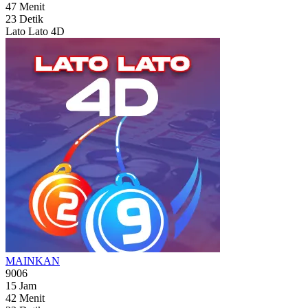
47
Menit
21
Detik
Lato Lato 4D
MAINKAN
9006
15
Jam
42
Menit