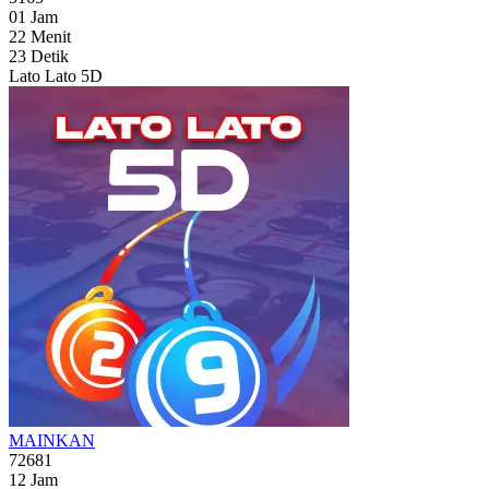
01
Jam
22
Menit
21
Detik
Lato Lato 5D
MAINKAN
72681
12
Jam