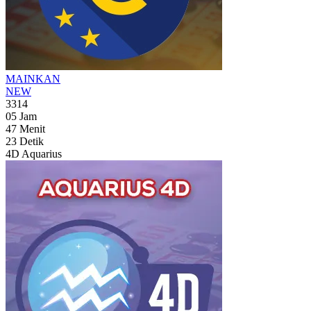
MAINKAN
NEW
3314
05
Jam
47
Menit
21
Detik
4D Aquarius