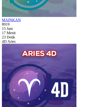
MAINKAN
8919
15
Jam
17
Menit
21
Detik
4D Aries