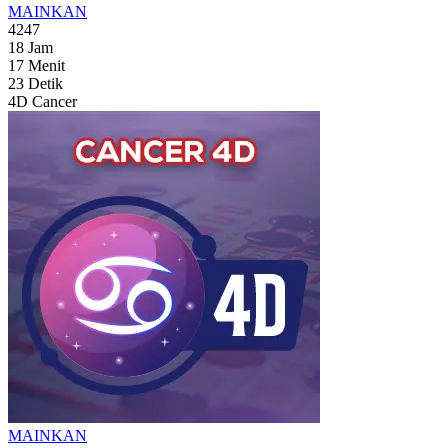
MAINKAN
4247
18
Jam
17
Menit
21
Detik
4D Cancer
MAINKAN