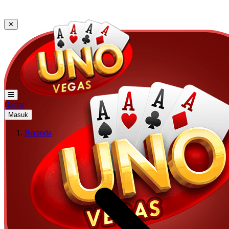
✕
Daftar
Masuk
Beranda