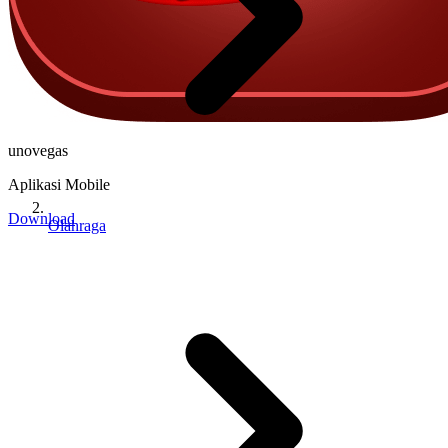
unovegas
Aplikasi Mobile
Download
Olahraga