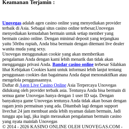
Keamanan Terjamin :
Unovegas
adalah agen casino online yang menyediakan provider
terbaik di Asia. Sebagai situs casino online terbesar,Unovegas
menyediakan kemudahan bermain untuk setiap member yang
bermain casino online. Dengan minimal deposit yang terjangkau
yaitu 50ribu rupiah, Anda bisa bermain dengan ditemani live dealer
wanita muda yang sexy.
Unovegas menggunakan cookie yang akan memberikan
pengalaman Anda dengan kami lebih menarik dan tidak akan
mengganggu privasi Anda.
Bandar casino online
terbesar Silahkan
lihat Kebijakan Cookies kami untuk informasi lebih lanjut tentang
penggunaan cookies dan bagaimana Anda dapat menonaktifkan atau
mengelola penggunaannya.
Daftar di
Agen Live Casino Online
Asia Terpercaya Unovegas
didukung oleh provider terbaik asia. Tentunya Anda bisa bermain di
semua game Unovegas hanya dengan 1 user ID saja. Dengan
banyaknya game Unovegas tentunya Anda tidak akan bosan dengan
ragam jenis permainan yang ada. Ditambah lagi dengan support
livechat 24 jam membuat anda lebih nyaman dalam bermain, Jadi
tunggu apa lagi, jika ingin merasakan pengalaman bermain casino
yang nyata mainlah Unovegas
© 2014 - 2026 KASINO ONLINE OLEH UNOVEGAS.COM -