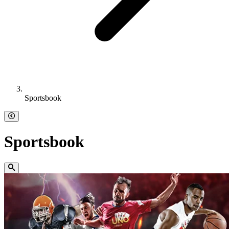
Sportsbook
Sportsbook