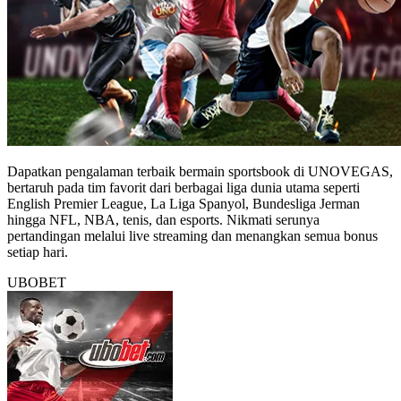
Dapatkan pengalaman terbaik bermain sportsbook di UNOVEGAS,
bertaruh pada tim favorit dari berbagai liga dunia utama seperti
English Premier League, La Liga Spanyol, Bundesliga Jerman
hingga NFL, NBA, tenis, dan esports. Nikmati serunya
pertandingan melalui live streaming dan menangkan semua bonus
setiap hari.
UBOBET