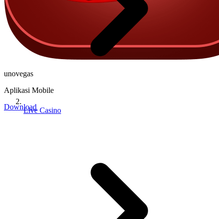
unovegas
Aplikasi Mobile
Download
Live Casino