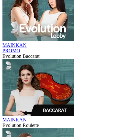
MAINKAN
PROMO
Evolution Baccarat
MAINKAN
Evolution Roulette