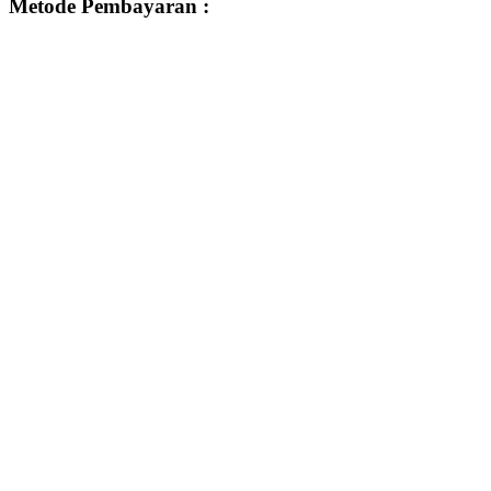
Metode Pembayaran :