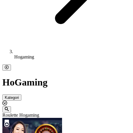
Hogaming
HoGaming
Kategori
Roulette Hogaming