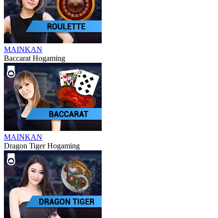
MAINKAN
Baccarat Hogaming
MAINKAN
Dragon Tiger Hogaming