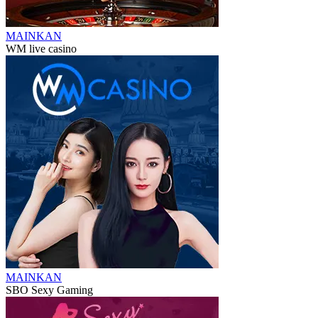
MAINKAN
WM live casino
MAINKAN
SBO Sexy Gaming