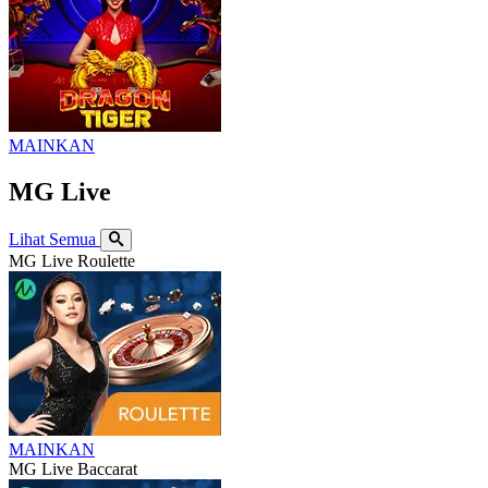
MAINKAN
MG Live
Lihat Semua
MG Live Roulette
MAINKAN
MG Live Baccarat