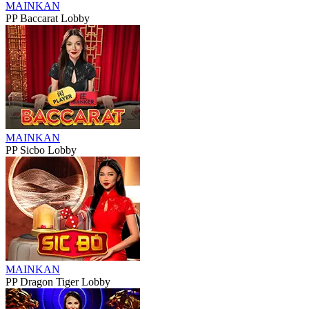
MAINKAN
PP Baccarat Lobby
MAINKAN
PP Sicbo Lobby
MAINKAN
PP Dragon Tiger Lobby