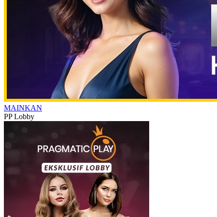
MAINKAN
PP Lobby