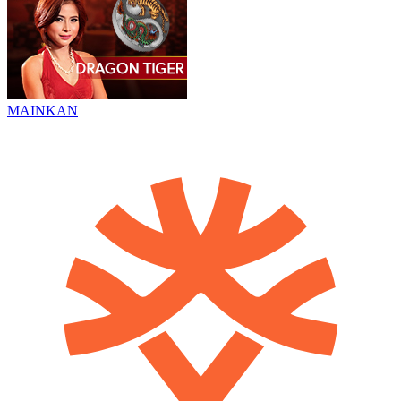
MAINKAN