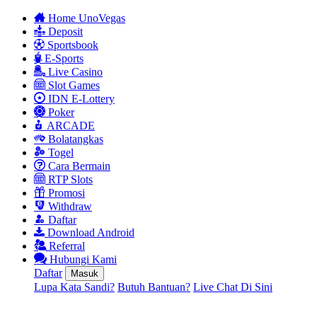
Home UnoVegas
Deposit
Sportsbook
E-Sports
Live Casino
Slot Games
IDN E-Lottery
Poker
ARCADE
Bolatangkas
Togel
Cara Bermain
RTP Slots
Promosi
Withdraw
Daftar
Download Android
Referral
Hubungi Kami
Daftar
Masuk
Lupa Kata Sandi?
Butuh Bantuan?
Live Chat Di Sini