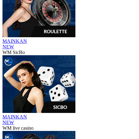
MAINKAN
NEW
WM SicBo
MAINKAN
NEW
WM live casino