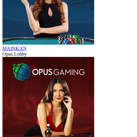
MAINKAN
Opus Lobby