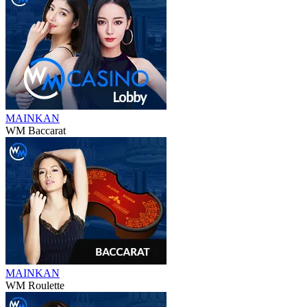
MAINKAN
WM Baccarat
MAINKAN
WM Roulette