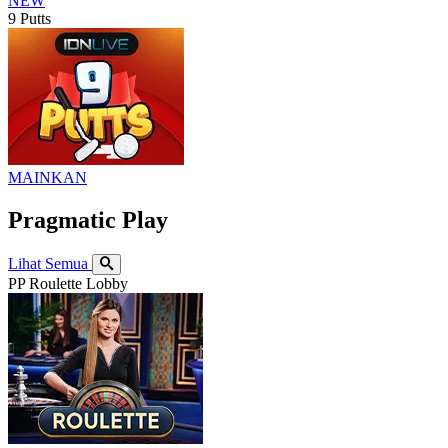
NEW
9 Putts
MAINKAN
Pragmatic Play
Lihat Semua
PP Roulette Lobby