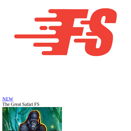
NEW
The Great Safari FS