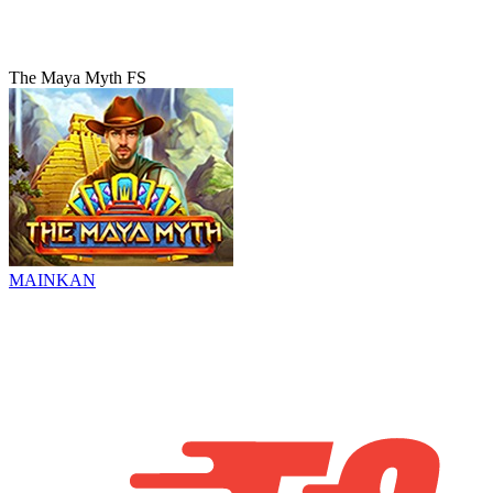
The Maya Myth FS
MAINKAN