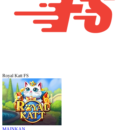
Royal Katt FS
MAINKAN