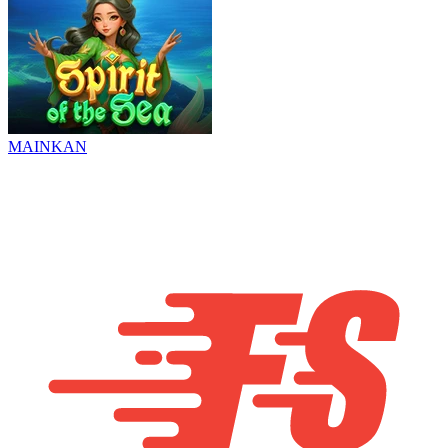
MAINKAN