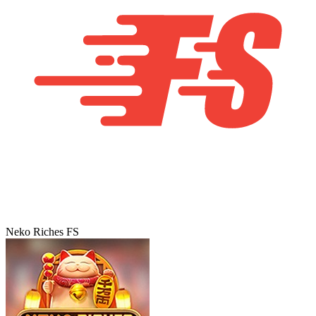
Neko Riches FS