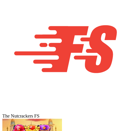
The Nutcrackers FS