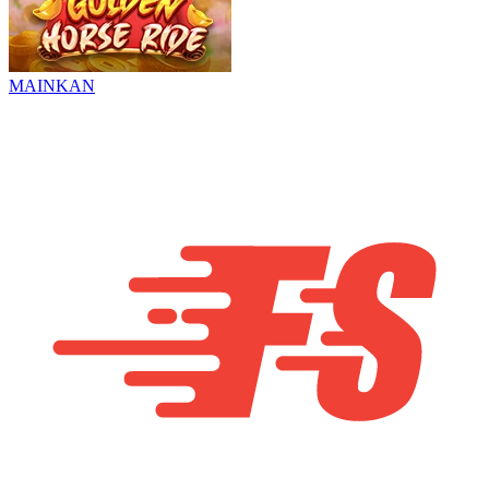
MAINKAN