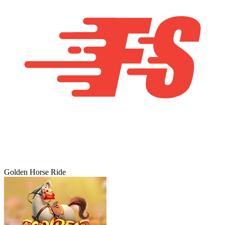
Golden Horse Ride