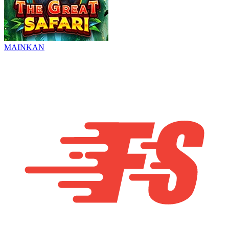
MAINKAN