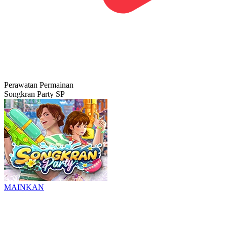
Perawatan Permainan
Songkran Party SP
MAINKAN