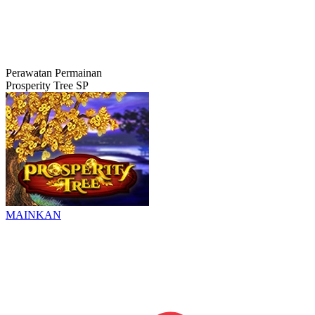
Perawatan Permainan
Prosperity Tree SP
MAINKAN