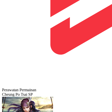
Perawatan Permainan
Cheung Po Tsai SP