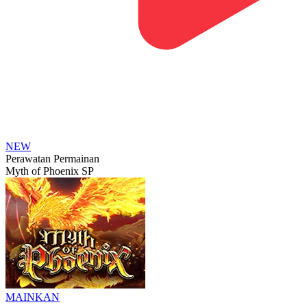
NEW
Perawatan Permainan
Myth of Phoenix SP
MAINKAN