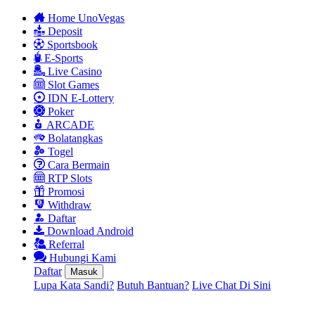
Home UnoVegas
Deposit
Sportsbook
E-Sports
Live Casino
Slot Games
IDN E-Lottery
Poker
ARCADE
Bolatangkas
Togel
Cara Bermain
RTP Slots
Promosi
Withdraw
Daftar
Download Android
Referral
Hubungi Kami
Daftar
Masuk
Lupa Kata Sandi?
Butuh Bantuan?
Live Chat Di Sini