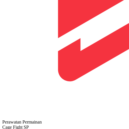
Perawatan Permainan
Cage Fight SP