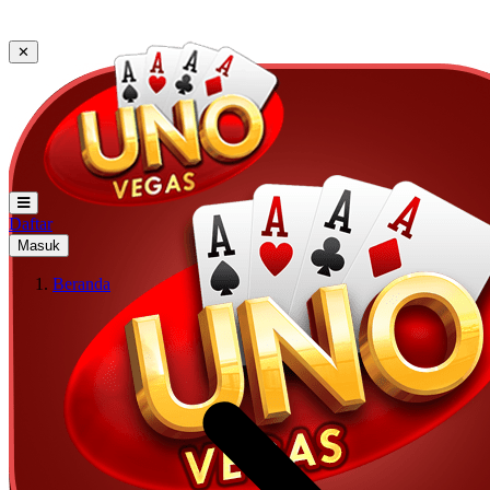
✕
Daftar
Masuk
Beranda