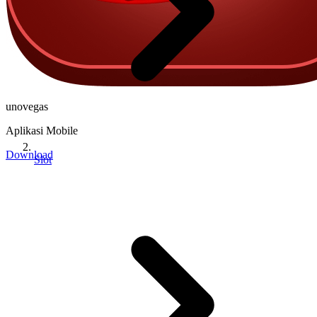
unovegas
Aplikasi Mobile
Download
Slot