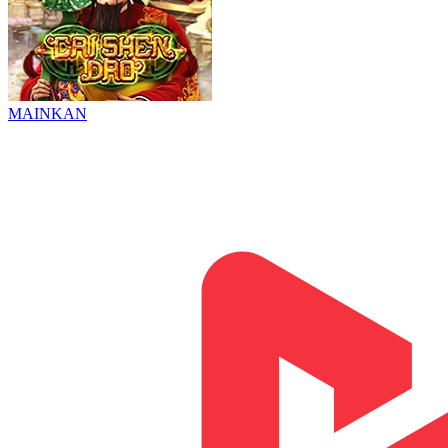
MAINKAN