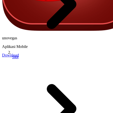
unovegas
Aplikasi Mobile
Download
Slot