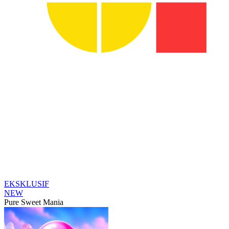
EKSKLUSIF
NEW
Pure Sweet Mania