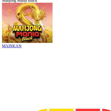
Mahjong Mania Black
MAINKAN