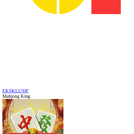
EKSKLUSIF
Mahjong King