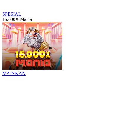
SPESIAL
15.000X Mania
MAINKAN