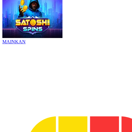
MAINKAN