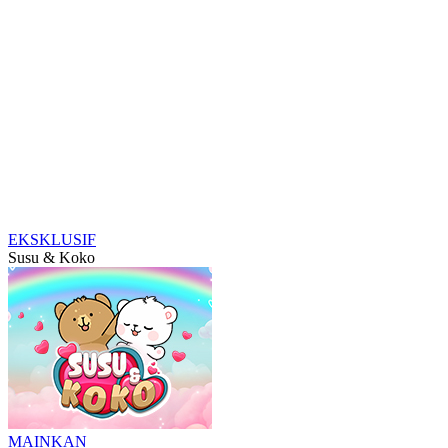
EKSKLUSIF
Susu & Koko
MAINKAN