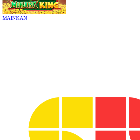
MAINKAN