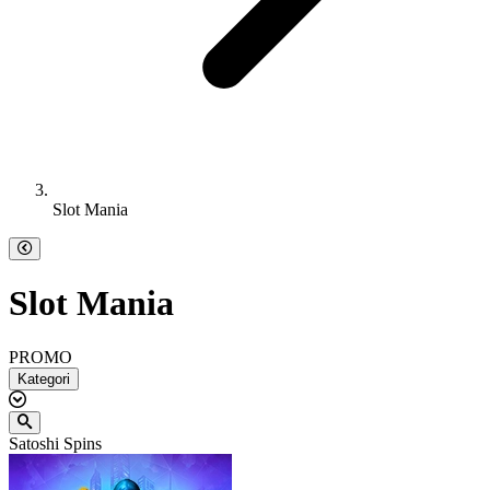
Slot Mania
Slot Mania
PROMO
Kategori
Satoshi Spins